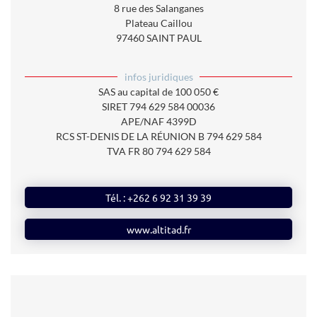
8 rue des Salanganes
Plateau Caillou
97460 SAINT PAUL
infos juridiques
SAS
au capital de
100 050
€
SIRET
794 629 584 00036
APE/NAF
4399D
RCS ST-DENIS DE LA RÉUNION B 794 629 584
TVA
FR 80 794 629 584
Tél. : ‭+262 6 92 31 39 39
www.altitad.fr