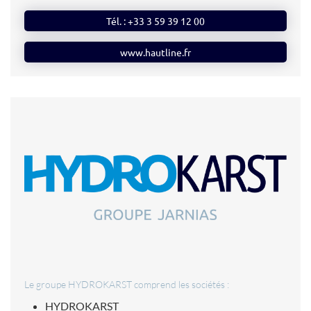
Tél. : +33 3 59 39 12 00
www.hautline.fr
Le groupe HYDROKARST comprend les sociétés :
HYDROKARST