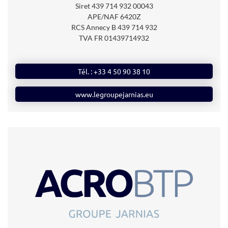
Siret
439 714 932 00043
APE/NAF 6420Z
RCS Annecy B 439 714 932
TVA FR 01439714932
Tél. : +33 4 50 90 38 10
www.legroupejarnias.eu