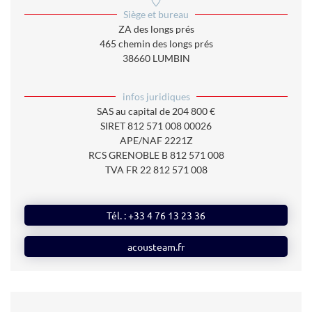
Siège et bureau
ZA des longs prés
465 chemin des longs prés
38660 LUMBIN
infos juridiques
SAS au capital de 204 800 €
SIRET 812 571 008 00026
APE/NAF 2221Z
RCS GRENOBLE B 812 571 008
TVA FR 22 812 571 008
Tél. : +33 4 76 13 23 36
acousteam.fr