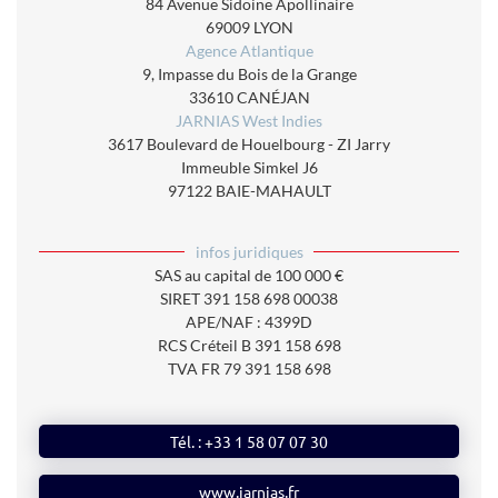
84 Avenue Sidoine Apollinaire
69009 LYON
Agence Atlantique
9, Impasse du Bois de la Grange
33610 CANÉJAN
JARNIAS West Indies
3617 Boulevard de Houelbourg - ZI Jarry
Immeuble Simkel J6
97122 BAIE-MAHAULT
infos juridiques
SAS au capital de 100 000 €
SIRET 391 158 698 00038
APE/NAF : 4399D
RCS Créteil B 391 158 698
TVA FR 79 391 158 698
Tél. : +33 1 58 07 07 30
www.jarnias.fr