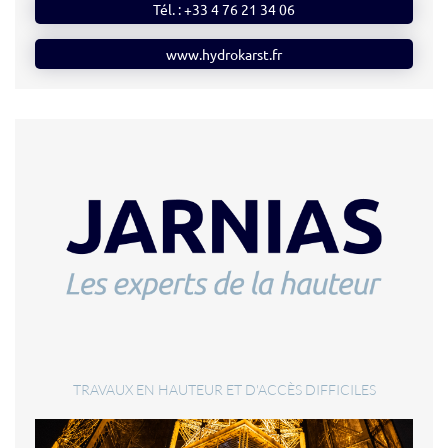
Tél. : +33 4 76 21 34 06
www.hydrokarst.fr
TRAVAUX EN HAUTEUR ET D'ACCÈS DIFFICILES