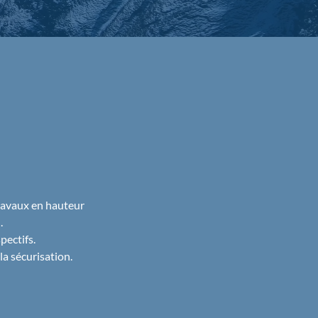
ravaux en hauteur
.
pectifs.
la sécurisation.