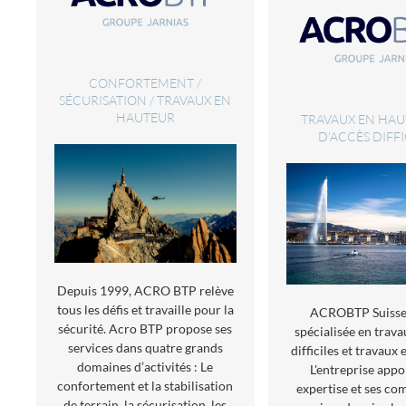
CONFORTEMENT /
SÉCURISATION / TRAVAUX EN
HAUTEUR
TRAVAUX EN HAU
D'ACCÈS DIFFI
Depuis 1999, ACRO BTP relève
tous les défis et travaille pour la
ACROBTP Suisse 
sécurité. Acro BTP propose ses
spécialisée en trava
services dans quatre grands
difficiles et travaux 
domaines d’activités : Le
L'entreprise appo
confortement et la stabilisation
expertise et ses c
de terrain, la sécurisation, les