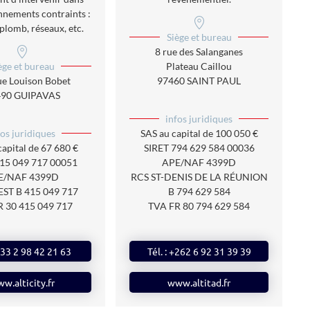
nnements contraints :
plomb, réseaux, etc.
Siège et bureau
8 rue des Salanganes
Plateau Caillou
ège et bureau
97460 SAINT PAUL
ue Louison Bobet
490 GUIPAVAS
infos juridiques
SAS
au capital de
100 050
€
fos juridiques
SIRET
794 629 584 00036
capital de 67 680 €
APE/NAF
4399D
415 049 717 00051
RCS ST-DENIS DE LA RÉUNION
E/NAF 4399D
B 794 629 584
ST B 415 049 717
TVA
FR 80 794 629 584
R 30 415 049 717
Tél. : ‭+262 6 92 31 39 39
 +33 2 98 42 21 63
www.altitad.fr
w.alticity.fr