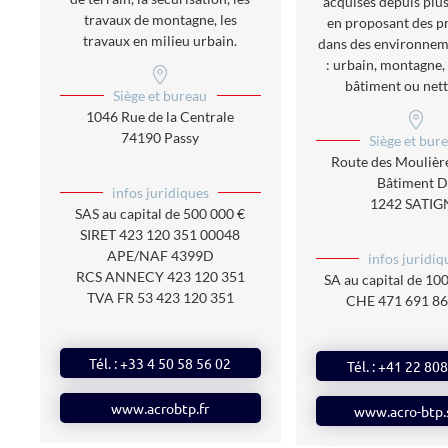
acquises depuis plus
travaux de montagne, les
en proposant des p
travaux en milieu urbain.
dans des environnem
: urbain, montagne, 
bâtiment ou net
Siège et bureau
1046 Rue de la Centrale
74190 Passy
Siège et bur
Route des Moulière
Bâtiment 
infos juridiques
1242 SATIG
SAS
au capital de 500 000 €
SIRET
423 120 351 00048
APE/NAF
4399D
infos juridiq
RCS
ANNECY 423 120 351
SA au capital de 1
TVA
FR 53 423 120 351
CHE 471 691 8
Tél. : +33 4 50 58 56 02
Tél. : +41 22 80
www.acrobtp.fr
www.acro-btp.