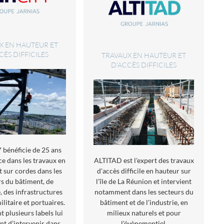
X EN HAUTEUR ET
CÈS DIFFICILES
TRAVAUX EN HAUTEUR ET
D'ACCÈS DIFFICILES
 bénéficie de 25 ans
ALTITAD est l'expert des travaux
ce dans les travaux en
d'accès difficile en hauteur sur
t sur cordes dans les
l'île de La Réunion et intervient
rs du bâtiment, de
notamment dans les secteurs du
e, des infrastructures
bâtiment et de l'industrie, en
ilitaire et portuaires.
milieux naturels et pour
nt plusieurs labels lui
l'évènementiel.
t d’intervenir dans