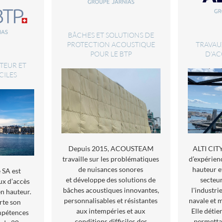
BÂCHES ET SOLUTIONS DE
PROTECTION ACOUSTIQUE
TRAVAU
POUR LE BTP
D'AC
TEUR ET
CILES
Depuis 2015, ACOUSTEAM
ALTI CITY
travaille sur les problématiques
d’expérien
de nuisances sonores
hauteur e
SA est
et développe des solutions de
secteu
ux d’accès
bâches acoustiques innovantes,
l'industri
en hauteur.
personnalisables et résistantes
navale et m
rte son
aux intempéries et aux
Elle détie
ompétences
conditions difficiles des
permettan