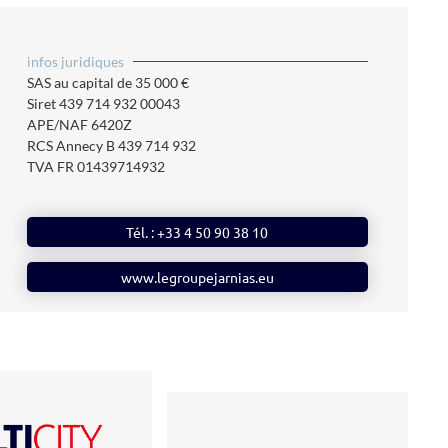
infos juridiques
SAS au capital de 35 000 €
Siret
439 714 932 00043
APE/NAF 6420Z
RCS Annecy B 439 714 932
TVA FR 01439714932
Tél. : +33 4 50 90 38 10
www.legroupejarnias.eu