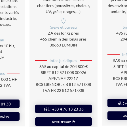
 de 20 ans
chantiers (poussières, chaleur,
des enviro
restations
UV, grêle, orages, …).
amiante, 
ents variés
industrie,
toyage.
Siège et bureau
Si
ZA des longs prés
495 r
465 chemin des longs prés
29
eau
38660 LUMBIN
s 10 bis,
D4
in
NY
infos juridiques
SAS au 
SAS au capital de 204 800 €
SIRET 
SIRET 812 571 008 00026
AP
ues
APE/NAF 2221Z
RCS BRE
00 000 CHF
RCS GRENOBLE B 812 571 008
TVA F
62 TVA
TVA FR 22 812 571 008
Tél. :
8 01 30
Tél. : +33 4 76 13 23 36
ww
swiss
acousteam.fr